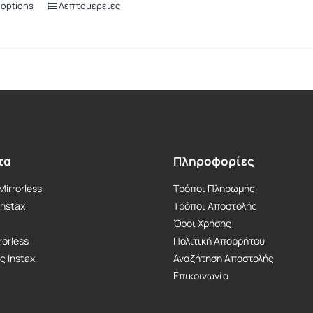
 options
Λεπτομέρειες
Αυτό
στη
το
σελίδα
προϊόν
του
έχει
προϊόντος
πολλαπλές
παραλλαγές.
Οι
επιλογές
μπορούν
τα
Πληροφορίες
να
irrorless
Τρόποι Πληρωμής
επιλεγούν
Instax
Τρόποι Αποστολής
στη
Όροι Χρήσης
σελίδα
rorless
Πολιτική Απορρήτου
του
ς Instax
Αναζήτηση Αποστολής
προϊόντος
Επικοινωνία