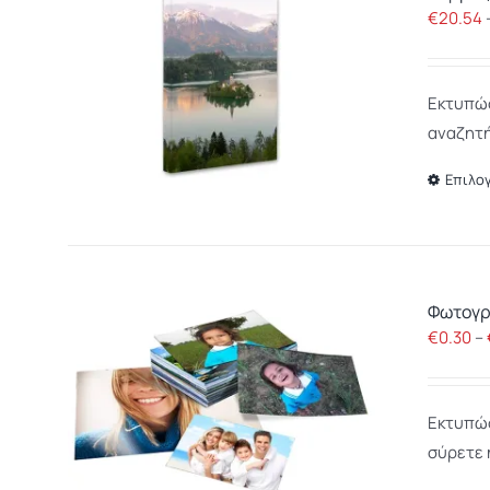
€
20.54
Εκτυπώσ
αναζητή
Επιλο
Φωτογρ
€
0.30
–
Εκτυπώσ
σύρετε 