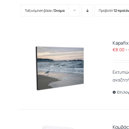
Ταξινόμηση βάσει
Όνομα
Προβολή
12 προϊό
Kapafix
€
8.00
–
Εκτυπώσ
αναζητή
Επιλο
Καμβά