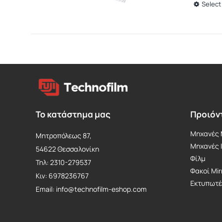
Select
Το κατάστημα μας
Προιόν
Μηχανές M
Μητροπόλεως 87,
Mηχανές 
54622 Θεσσαλονίκη
Φίλμ
Τηλ: 2310-279537
Φακοί Mir
Κιν: 6978236767
Εκτυπωτέ
Email: info@technofilm-eshop.com