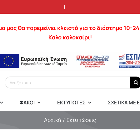
α μας θα παρεμείνει κλειστό για το διάστημα 10-2
Καλό καλοκαίρι!
Αναζήτηση
για:
ΦΑΚΟΊ
ΕΚΤΥΠΩΤΈΣ
ΣΧΕΤΙΚΆ ΜΕ 
Αρχική
Εκτυπώσεις