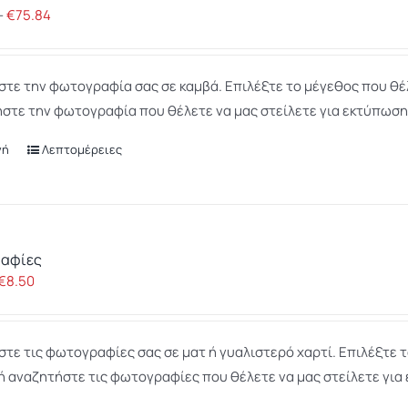
παραλλαγές.
Price
–
€
75.84
σύνδεση χρήστη
Οι
και τη
range:
διαχείριση
επιλογές
€20.54
λογαριασμού. Ο
μπορούν
τε την φωτογραφία σας σε καμβά. Επιλέξτε το μέγεθος που θέλ
through
ιστότοπος δεν
να
στε την φωτογραφία που θέλετε να μας στείλετε για εκτύπωση,
μπορεί να
€75.84
χρησιμοποιηθεί
επιλεγούν
σωστά χωρίς τα
γή
Λεπτομέρειες
Αυτό
στη
απολύτως
το
σελίδα
απαραίτητα
προϊόν
του
cookies.
έχει
προϊόντος
πολλαπλές
αφίες
παραλλαγές.
Price
€
8.50
Οι
range:
επιλογές
€0.30
μπορούν
τε τις φωτογραφίες σας σε ματ ή γυαλιστερό χαρτί. Επιλέξτε τ
through
να
ή αναζητήστε τις φωτογραφίες που θέλετε να μας στείλετε για 
€8.50
επιλεγούν