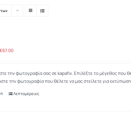
ντων
Price
€
67.00
range:
€8.00
τε την φωτογραφία σας σε kapafix. Επιλέξτε το μέγεθος που θέ
through
Απολύτως
Απαραίτητα
στε την φωτογραφία που θέλετε να μας στείλετε για εκτύπωση
€67.00
Τα απολύτως
απαραίτητα
γή
Λεπτομέρειες
Αυτό
cookies
το
επιτρέπουν
προϊόν
βασικές
λειτουργίες του
έχει
ιστότοπου,
πολλαπλές
ς
όπως τη