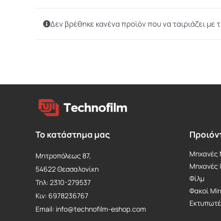
Δεν βρέθηκε κανένα προϊόν που να ταιριάζει με τ
Το κατάστημα μας
Προιόν
Μηχανές M
Μητροπόλεως 87,
Mηχανές 
54622 Θεσσαλονίκη
Φίλμ
Τηλ: 2310-279537
Φακοί Mir
Κιν: 6978236767
Εκτυπωτέ
Email: info@technofilm-eshop.com