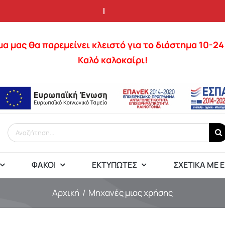
α μας θα παρεμείνει κλειστό για το διάστημα 10-2
Καλό καλοκαίρι!
Αναζήτηση
για:
ΦΑΚΟΊ
ΕΚΤΥΠΩΤΈΣ
ΣΧΕΤΙΚΆ ΜΕ 
Αρχική
Mηχανές μιας χρήσης