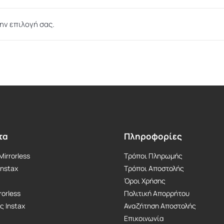
ην επιλογή σας.
Απολύτως
τα
Πληροφορίες
Απαραίτητα
Τα απολύτως
irrorless
Τρόποι Πληρωμής
απαραίτητα
Instax
Τρόποι Αποστολής
cookies
επιτρέπουν
Όροι Χρήσης
βασικές
rorless
Πολιτική Απορρήτου
λειτουργίες του
ς Instax
Αναζήτηση Αποστολής
ιστότοπου,
Επικοινωνία
όπως τη