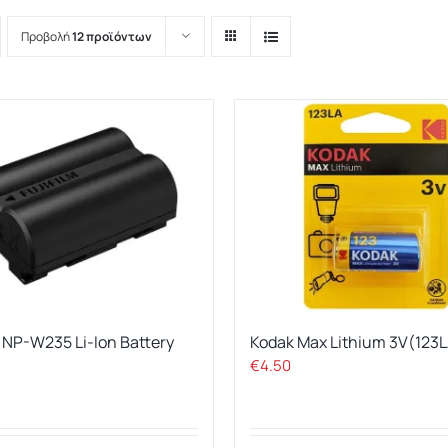
Προβολή
12 προϊόντων
Απολύτως
Απαραίτητα
Τα απολύτως
απαραίτητα
cookies
m NP-W235 Li-Ion Battery
Kodak Max Lithium 3V(123
επιτρέπουν
€
4.50
βασικές
λειτουργίες του
ιστότοπου,
όπως τη