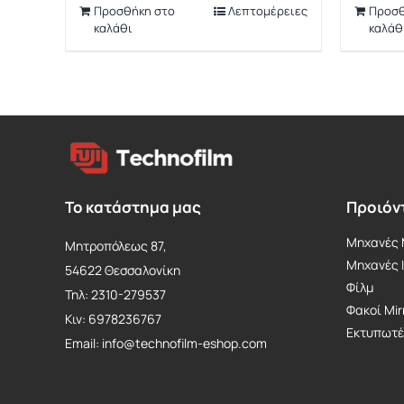
Προσθήκη στο
Λεπτομέρειες
Προσθ
καλάθι
καλάθ
Το κατάστημα μας
Προιόν
Μηχανές M
Μητροπόλεως 87,
Mηχανές 
54622 Θεσσαλονίκη
Φίλμ
Τηλ: 2310-279537
Φακοί Mir
Κιν: 6978236767
Εκτυπωτέ
Email: info@technofilm-eshop.com