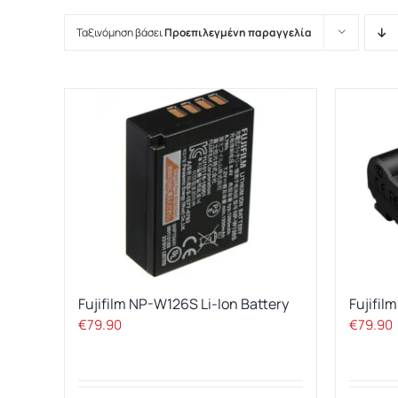
Ταξινόμηση βάσει
Προεπιλεγμένη παραγγελία
Fujifilm NP-W126S Li-Ion Battery
Fujifil
€
79.90
€
79.90