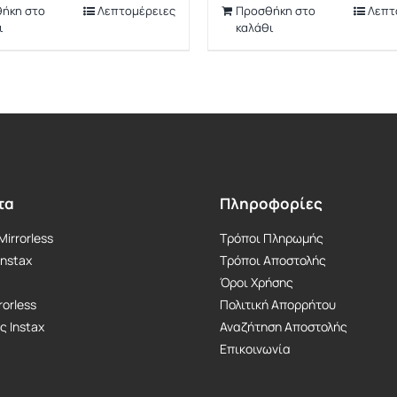
ήκη στο
Λεπτομέρειες
Προσθήκη στο
Λεπτ
σύνδεση χρήστη
ι
καλάθι
και τη
διαχείριση
λογαριασμού. Ο
ιστότοπος δεν
μπορεί να
χρησιμοποιηθεί
σωστά χωρίς τα
απολύτως
απαραίτητα
cookies.
τα
Πληροφορίες
irrorless
Τρόποι Πληρωμής
Instax
Τρόποι Αποστολής
Όροι Χρήσης
rorless
Πολιτική Απορρήτου
ς Instax
Αναζήτηση Αποστολής
Επικοινωνία