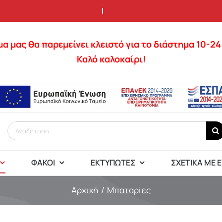
α μας θα παρεμείνει κλειστό για το διάστημα 10-2
Καλό καλοκαίρι!
Αναζήτηση
για:
ΦΑΚΟΊ
ΕΚΤΥΠΩΤΈΣ
ΣΧΕΤΙΚΆ ΜΕ 
Αρχική
Μπαταρίες