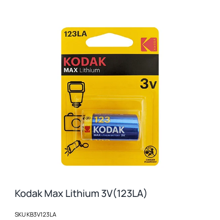
Εκτυπωτές
Σχετικά με εμάς
Επικοινωνία
Απολύτως
Απαραίτητα
Τα απολύτως
απαραίτητα
cookies
επιτρέπουν
βασικές
Kodak Max Lithium 3V(123LA)
λειτουργίες του
ιστότοπου,
SKU
ΚΒ3V123LA
όπως τη