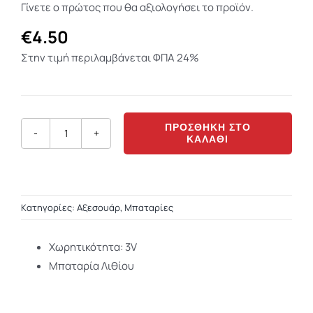
Γίνετε ο πρώτος που θα αξιολογήσει το προϊόν.
σύνδεση χρήστη
και τη
€
4.50
διαχείριση
λογαριασμού. Ο
Στην τιμή περιλαμβάνεται ΦΠΑ 24%
ιστότοπος δεν
μπορεί να
χρησιμοποιηθεί
σωστά χωρίς τα
ΠΡΟΣΘΉΚΗ ΣΤΟ
απολύτως
ΚΑΛΆΘΙ
Kodak
απαραίτητα
cookies.
Max
Lithium
3V(123LA)
Kατηγορίες:
Aξεσουάρ
,
Μπαταρίες
ποσότητα
Χωρητικότητα
:
3V
Μπαταρία Λιθίου