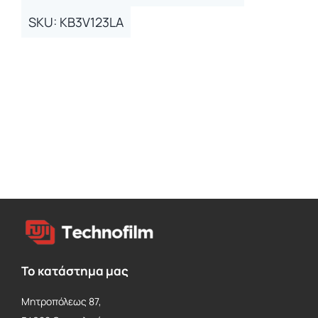
SKU:
ΚΒ3V123LA
Το κατάστημα μας
Μητροπόλεως 87,