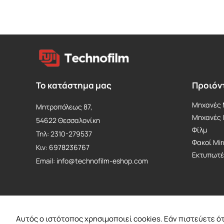
€75.84
το
προϊόν
έχει
πολλαπλές
παραλλαγές.
Οι
επιλογές
Το κατάστημα μας
Προιόν
μπορούν
Μηχανές M
Μητροπόλεως 87,
να
Mηχανές 
54622 Θεσσαλονίκη
επιλεγούν
Φίλμ
Τηλ: 2310-279537
στη
Φακοί Mir
Κιν: 6978236767
σελίδα
Εκτυπωτέ
Email: info@technofilm-eshop.com
του
προϊόντος
Αυτός ο ιστότοπος χρησιμοποιεί cookies. Εάν πιστεύετε ότι