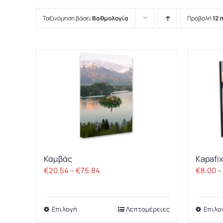
Ταξινόμηση βάσει
Βαθμολογία
Προβολή
12 
Καμβάς
Kapafix
Price
€
20.54
–
€
75.84
€
8.00
–
range:
€20.54
Επιλογή
Λεπτομέρειες
Επιλο
through
Αυτό