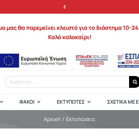
α μας θα παρεμείνει κλειστό για το διάστημα 10-2
Καλό καλοκαίρι!
Αναζήτηση
για:
ΦΑΚΟΊ
ΕΚΤΥΠΩΤΈΣ
ΣΧΕΤΙΚΆ ΜΕ 
Αρχική
Εκτυπώσεις