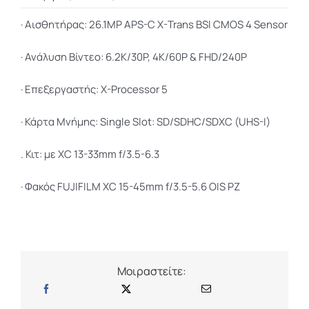
Body
with
·
Αισθητήρας:
26.1MP APS-C X-Trans BSI CMOS 4 Sensor
13-
·
Ανάλυση Βίντεο: 6.2K/30P, 4K/60P & FHD/240P
33mm
Lens
·
Επεξεργαστής: X-Processor 5
(Silver)
ποσότητα
·
Κάρτα Μνήμης:
Single Slot: SD/SDHC/SDXC (UHS-I)
. Κιτ: με XC 13-33mm f/3.5-6.3
· Φακός FUJIFILM XC 15-45mm f/3.5-5.6 OIS PZ
Μοιραστείτε: