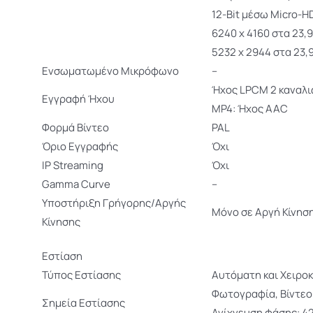
12-Bit μέσω Micro-H
6240 x 4160 στα 23,
5232 x 2944 στα 23,
Ενσωματωμένο Μικρόφωνο
–
Ήχος LPCM 2 καναλιώ
Εγγραφή Ήχου
MP4: Ήχος AAC
Φορμά Βίντεο
PAL
Όριο Εγγραφής
Όχι
IP Streaming
Όχι
Gamma Curve
–
Υποστήριξη Γρήγορης/Αργής
Μόνο σε Αργή Κίνησ
Κίνησης
Εστίαση
Τύπος Εστίασης
Αυτόματη και Χειροκ
Φωτογραφία, Βίντεο
Σημεία Εστίασης
Ανίχνευση φάσης: 4