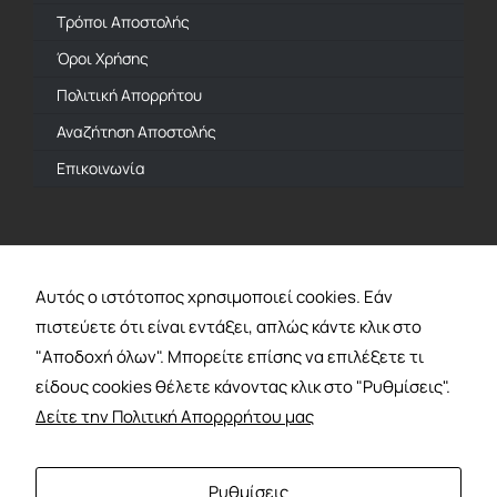
Τρόποι Αποστολής
Όροι Χρήσης
Πολιτική Απορρήτου
Αναζήτηση Αποστολής
Επικοινωνία
Επίσημος Αντιπρόσωπος
Αυτός ο ιστότοπος χρησιμοποιεί cookies. Εάν
πιστεύετε ότι είναι εντάξει, απλώς κάντε κλικ στο
"Αποδοχή όλων". Μπορείτε επίσης να επιλέξετε τι
Πληρωμή Με
είδους cookies θέλετε κάνοντας κλικ στο "Ρυθμίσεις".
Δείτε την Πολιτική Απορρρήτου μας
Ρυθμίσεις