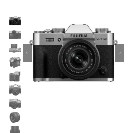
Εκτυπωτές
Σχετικά με εμάς
Επικοινωνία
Απολύτως
Απαραίτητα
Τα απολύτως
απαραίτητα
cookies
επιτρέπουν
βασικές
λειτουργίες του
ιστότοπου,
όπως τη