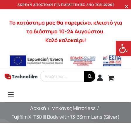
×
Μετάβαση
στο
περιεχόμενο
Το κατάστημα μας θα παρεμείνει κλειστό για
το διάστημα 10-24 Αυγούστου.
Καλό καλοκαίρι!
Ανοίξτε
Αναζήτηση
για:
Toggle
Υπηρεσίες
Navigation
Αρχική
Μηχανές Mirrorless
Fujifilm X-T30 III Body with 13-33mm Lens (Silver)
Φωτογραφία
Φακοί