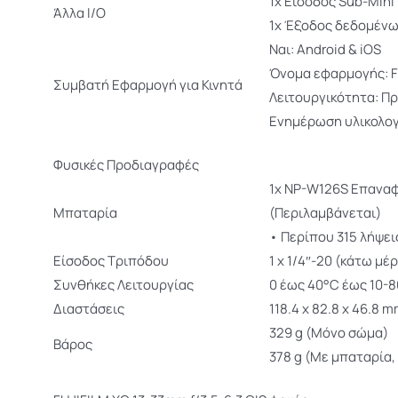
1x Είσοδος Sub-Mini
Άλλα I/O
1x Έξοδος δεδομένω
Ναι: Android & iOS
Όνομα εφαρμογής: F
Συμβατή Εφαρμογή για Κινητά
Λειτουργικότητα: Π
Ενημέρωση υλικολογ
Φυσικές Προδιαγραφές
1x NP-W126S Επαναφ
Μπαταρία
(Περιλαμβάνεται)
• Περίπου 315 λήψει
Είσοδος Τριπόδου
1 x 1/4″-20 (κάτω μ
Συνθήκες Λειτουργίας
0 έως 40°C έως 10-
Διαστάσεις
118.4 x 82.8 x 46.8 
329 g (Μόνο σώμα)
Βάρος
378 g (Με μπαταρία,