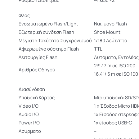
Ρύθμιση Διόπτρας
-4 έως +2
Φλας
Ενσωματωμένο Flash/Light
Ναι, μόνο Flash
Εξωτερική σύνδεση Flash
Shoe Mount
Μέγιστη Ταχύτητα Συγχρονισμού
1/180 Δεύτ/πτα
Αφιερωμένο σύστημα Flash
TTL
Λειτουργίες Flash
Αυτόματο, Εντολέας
23′ / 7 m σε ISO 200
Αριθμός Οδηγού
16,4′ / 5 m σε ISO 100
Διασύνδεση
Υποδοχή Κάρτας
Μία υποδοχή: SD/SD
Video I/O
1 x Έξοδος Micro HD
Audio I/O
1x Είσοδος στερεοφ
Power I/O
1x είσοδος USB-C
Ασύρματο
–