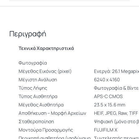
Περιγραφή
Τεχνικά Χαρακτηριστικά
Φωτογραφία
Μέγεθος Eικόνας (pixel)
Ενεργά: 26.1 Megapi
Μέγιστη Ανάλυση
6240 x 4160
Τύπος Λήψης
Φωτογραφία & Βίντε
Τύπος Αισθητήρα
APS-C CMOS
Μέγεθος Αισθητήρα
23.5 x 15.6 mm
Αποθήκευση – Μορφή Αρχείων
HEIF, JPEG, Raw, TIFF
Σταθεροποίηση
Ψηφιακή (μόνο στο β
Μοντούρα Προσαρμογής
FUJIFILM X
Περικοπή αισθητήρα (ισοδύναμο
Συντελεστής περικοπ