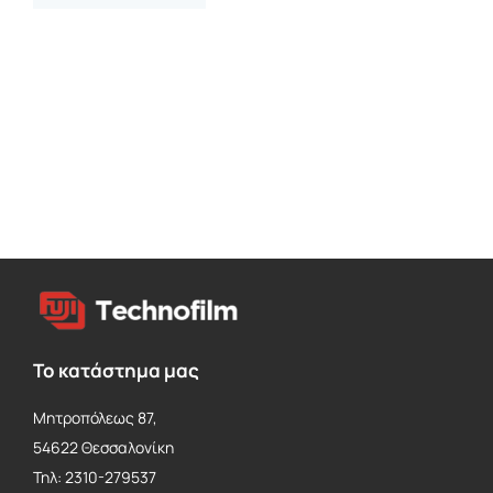
Το κατάστημα μας
Μητροπόλεως 87,
54622 Θεσσαλονίκη
Τηλ: 2310-279537