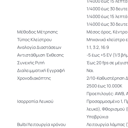
1/4000 έως 15 λεπτά
1/4000 έως 30 δευτ
1/4000 έως 15 λεπτά
1/4000 έως 30 δευτ
Μέθοδος Mέτρησης
Μέσος όρος, Κέντρο
Τύπος Κλείστρου
Μηχανικό κλείστρο ε
Αναλογία Διαστάσεων
1:1, 3:2, 16:9
Αντιστάθμιση Έκθεσης
-5 έως +5 EV (1/3 βή
Συνεχής Ριπή
Έως 20 fps σε μέγιστ
Διαλειμματική Εγγραφή
Ναι
Χρονοδιακόπτης
2/10-Καθυστέρηση 
2500 έως 10.000K
Προεπιλογές: AWB, 
Ισορροπία Λευκού
Προσαρμοσμένο 1, Π
λευκό), Φθορισμού 
Υποβρύχια
Bulb/Λειτουργία χρόνου
Λειτουργία λάμπας 