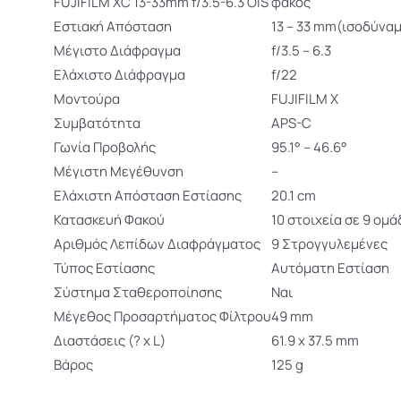
FUJIFILM XC 13-33mm f/3.5-6.3 OIS φακός
Εστιακή Aπόσταση
13 – 33 mm(ισοδύνα
Μέγιστο Διάφραγμα
f/3.5 – 6.3
Ελάχιστο Διάφραγμα
f/22
Μοντούρα
FUJIFILM X
Συμβατότητα
APS-C
Γωνία Προβολής
95.1° – 46.6°
Μέγιστη Μεγέθυνση
–
Ελάχιστη Απόσταση Εστίασης
20.1 cm
Κατασκευή Φακού
10 στοιχεία σε 9 ομά
Αριθμός Λεπίδων Διαφράγματος
9 Στρογγυλεμένες
Τύπος Εστίασης
Αυτόματη Εστίαση
Σύστημα Σταθεροποίησης
Ναι
Μέγεθος Προσαρτήματος Φίλτρου
49 mm
Διαστάσεις (? x L)
61.9 x 37.5 mm
Βάρος
125 g