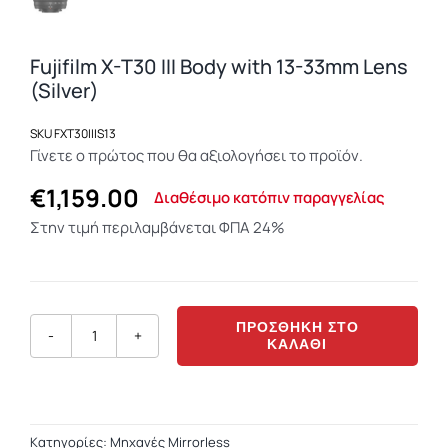
σύνδεση χρήστη
και τη
διαχείριση
Fujifilm X-T30 III Body with 13-33mm Lens
λογαριασμού. Ο
(Silver)
ιστότοπος δεν
μπορεί να
SKU
FXT30IIIS13
χρησιμοποιηθεί
Γίνετε ο πρώτος που θα αξιολογήσει το προϊόν.
σωστά χωρίς τα
απολύτως
€
1,159.00
Διαθέσιμο κατόπιν παραγγελίας
απαραίτητα
cookies.
Στην τιμή περιλαμβάνεται ΦΠΑ 24%
ΠΡΟΣΘΉΚΗ ΣΤΟ
ΚΑΛΆΘΙ
Fujifilm
X-
T30
III
Kατηγορίες:
Μηχανές Mirrorless