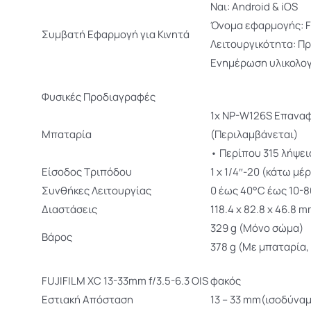
Ναι: Android & iOS
Όνομα εφαρμογής: F
Συμβατή Εφαρμογή για Κινητά
Λειτουργικότητα: Π
Ενημέρωση υλικολογ
Φυσικές Προδιαγραφές
1x NP-W126S Επαναφ
Μπαταρία
(Περιλαμβάνεται)
• Περίπου 315 λήψει
Είσοδος Τριπόδου
1 x 1/4″-20 (κάτω μ
Συνθήκες Λειτουργίας
0 έως 40°C έως 10-
Διαστάσεις
118.4 x 82.8 x 46.8 
329 g (Μόνο σώμα)
Βάρος
378 g (Με μπαταρία,
FUJIFILM XC 13-33mm f/3.5-6.3 OIS φακός
Εστιακή Aπόσταση
13 – 33 mm(ισοδύνα