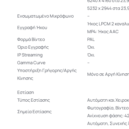
6240 x 4160 στα 23,
5232 x 2944 στα 23,
Ενσωματωμένο Μικρόφωνο
–
Ήχος LPCM 2 καναλιώ
Εγγραφή Ήχου
MP4: Ήχος AAC
Φορμά Βίντεο
PAL
Όριο Εγγραφής
Όχι
IP Streaming
Όχι
Gamma Curve
–
Υποστήριξη Γρήγορης/Αργής
Μόνο σε Αργή Κίνησ
Κίνησης
Εστίαση
Τύπος Εστίασης
Αυτόματη και Χειροκ
Φωτογραφία, Βίντεο
Σημεία Εστίασης
Ανίχνευση φάσης: 4
Αυτόματη, Συνεχής λ