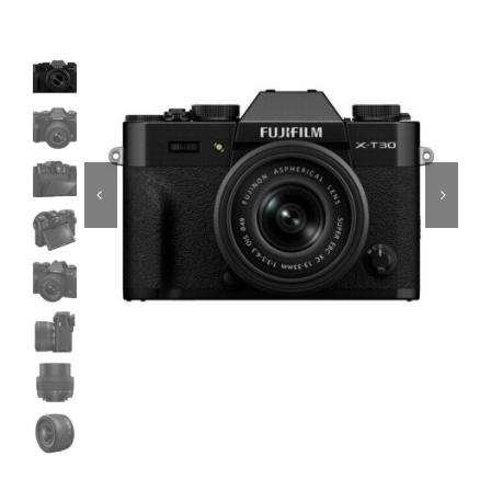
Εκτυπωτές
Σχετικά με εμάς
Επικοινωνία
Απολύτως
Απαραίτητα
Τα απολύτως
απαραίτητα
cookies
επιτρέπουν
βασικές
λειτουργίες του
ιστότοπου,
όπως τη