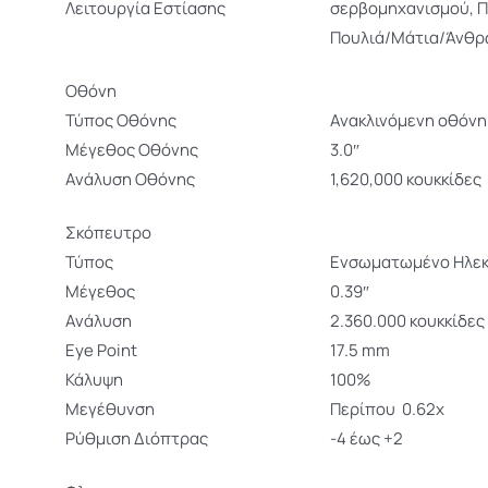
Λειτουργία Εστίασης
σερβομηχανισμού, 
Πουλιά/Μάτια/Άνθρ
Οθόνη
Τύπος Οθόνης
Ανακλινόμενη οθόνη
Μέγεθος Οθόνης
3.0″
Ανάλυση Οθόνης
1,620,000 κουκκίδες
Σκόπευτρο
Τύπος
Ενσωματωμένο Ηλεκ
Μέγεθος
0.39″
Ανάλυση
2.360.000 κουκκίδες
Eye Point
17.5 mm
Κάλυψη
100%
Μεγέθυνση
Περίπου 0.62x
Ρύθμιση Διόπτρας
-4 έως +2