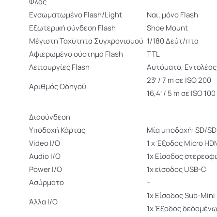
Φλας
Ενσωματωμένο Flash/Light
Ναι, μόνο Flash
Εξωτερική σύνδεση Flash
Shoe Mount
Μέγιστη Ταχύτητα Συγχρονισμού
1/180 Δεύτ/πτα
Αφιερωμένο σύστημα Flash
TTL
Λειτουργίες Flash
Αυτόματο, Εντολέας
23′ / 7 m σε ISO 200
Αριθμός Οδηγού
16,4′ / 5 m σε ISO 100
Διασύνδεση
Υποδοχή Κάρτας
Μία υποδοχή: SD/SD
Video I/O
1 x Έξοδος Micro HD
Audio I/O
1x Είσοδος στερεοφ
Power I/O
1x είσοδος USB-C
Ασύρματο
–
1x Είσοδος Sub-Mini
Άλλα I/O
1x Έξοδος δεδομένω