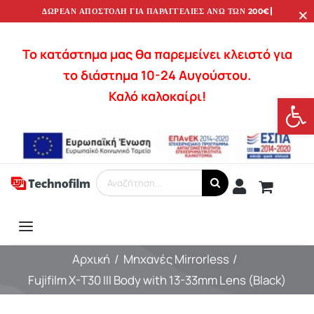
×
Μετάβαση
στο
περιεχόμενο
Το κατάστημα μας θα παρεμείνει κλειστό για
το διάστημα 10-24 Αυγούστου.
Καλό καλοκαίρι!
Ανοίξτε
Αναζήτηση
για:
Toggle
Υπηρεσίες
Navigation
Αρχική
Μηχανές Mirrorless
Fujifilm X-T30 III Body with 13-33mm Lens (Black)
Φωτογραφία
Φακοί