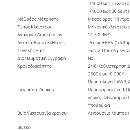
1/4000 έως 15 λεπτά
1/4000 έως 30 δευτ
Μέθοδος Mέτρησης
Μέσος όρος, Κέντρο
Τύπος Κλείστρου
Μηχανικό κλείστρο ε
Αναλογία Διαστάσεων
1:1, 3:2, 16:9
Αντιστάθμιση Έκθεσης
-5 έως +5 EV (1/3 βή
Συνεχής Ριπή
Έως 20 fps σε μέγιστ
Διαλειμματική Εγγραφή
Ναι
Χρονοδιακόπτης
2/10-Καθυστέρηση 
2500 έως 10.000K
Προεπιλογές: AWB, 
Ισορροπία Λευκού
Προσαρμοσμένο 1, Π
λευκό), Φθορισμού 
Υποβρύχια
Bulb/Λειτουργία χρόνου
Λειτουργία λάμπας 
Βίντεο