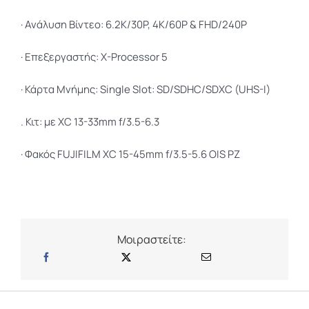
13-
·
Ανάλυση Βίντεο: 6.2K/30P, 4K/60P & FHD/240P
33mm
Lens
·
Επεξεργαστής: X-Processor 5
(Black)
ποσότητα
·
Κάρτα Μνήμης:
Single Slot: SD/SDHC/SDXC (UHS-I)
. Κιτ: με XC 13-33mm f/3.5-6.3
· Φακός FUJIFILM XC 15-45mm f/3.5-5.6 OIS PZ
Μοιραστείτε: