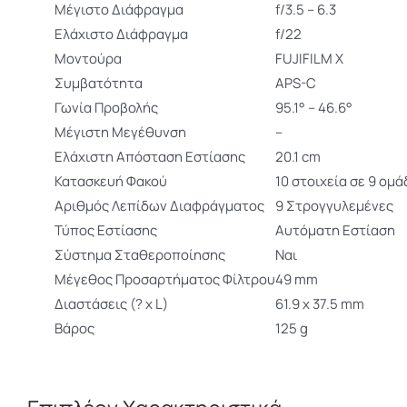
Μέγιστο Διάφραγμα
f/3.5 – 6.3
Ελάχιστο Διάφραγμα
f/22
Μοντούρα
FUJIFILM X
Συμβατότητα
APS-C
Γωνία Προβολής
95.1° – 46.6°
Μέγιστη Μεγέθυνση
–
Ελάχιστη Απόσταση Εστίασης
20.1 cm
Κατασκευή Φακού
10 στοιχεία σε 9 ομά
Αριθμός Λεπίδων Διαφράγματος
9 Στρογγυλεμένες
Τύπος Εστίασης
Αυτόματη Εστίαση
Σύστημα Σταθεροποίησης
Ναι
Μέγεθος Προσαρτήματος Φίλτρου
49 mm
Διαστάσεις (? x L)
61.9 x 37.5 mm
Βάρος
125 g