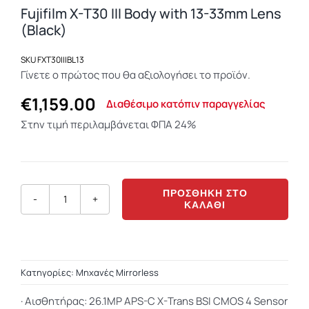
Fujifilm X-T30 III Body with 13-33mm Lens
σύνδεση χρήστη
και τη
(Black)
διαχείριση
λογαριασμού. Ο
SKU
FXT30IIIBL13
ιστότοπος δεν
Γίνετε ο πρώτος που θα αξιολογήσει το προϊόν.
μπορεί να
χρησιμοποιηθεί
€
1,159.00
Διαθέσιμο κατόπιν παραγγελίας
σωστά χωρίς τα
Στην τιμή περιλαμβάνεται ΦΠΑ 24%
απολύτως
απαραίτητα
cookies.
ΠΡΟΣΘΉΚΗ ΣΤΟ
ΚΑΛΆΘΙ
Fujifilm
X-
T30
III
Kατηγορίες:
Μηχανές Mirrorless
Body
with
·
Αισθητήρας:
26.1MP APS-C X-Trans BSI CMOS 4 Sensor