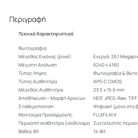
Περιγραφή
Τεχνικά Χαρακτηριστικά
Φωτογραφία
Μέγεθος Eικόνας (pixel)
Ενεργά: 26.1 Megapi
Μέγιστη Ανάλυση
6240 x 4160
Τύπος Λήψης
Φωτογραφία & Βίντε
Τύπος Αισθητήρα
APS-C CMOS
Μέγεθος Αισθητήρα
23.5 x 15.6 mm
Αποθήκευση – Μορφή Αρχείων
HEIF, JPEG, Raw, TIFF
Σταθεροποίηση
Ψηφιακή (μόνο στο β
Μοντούρα Προσαρμογής
FUJIFILM X
Περικοπή αισθητήρα (ισοδύναμο
Συντελεστής περικοπ
Βάθος Bit
14-Bit