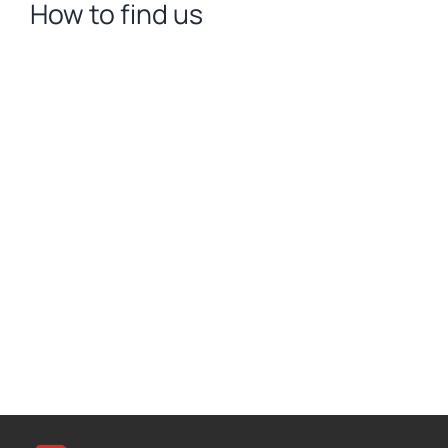
How to find us
σύνδεση χρήστη
και τη
διαχείριση
λογαριασμού. Ο
ιστότοπος δεν
μπορεί να
χρησιμοποιηθεί
σωστά χωρίς τα
απολύτως
απαραίτητα
cookies.