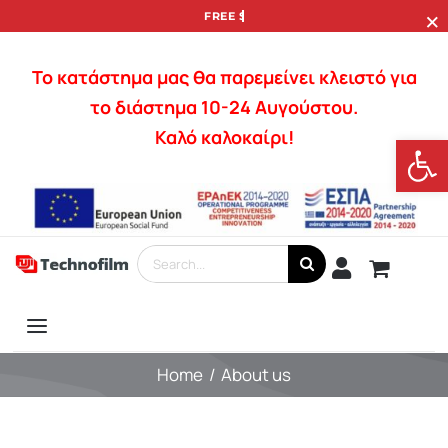
×
Skip
to
content
Το κατάστημα μας θα παρεμείνει κλειστό για
το διάστημα 10-24 Αυγούστου.
Καλό καλοκαίρι!
Open
Search
for:
Toggle
Services
Navigation
Home
About us
Photography
Lenses