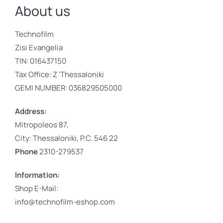
About us
Printers
About us
Technofilm
Zisi Evangelia
Contact
TIN: 016437150
Tax Office: Z 'Thessaloniki
GEMI NUMBER: 036829505000
Address:
Mitropoleos 87,
Απολύτως
Απαραίτητα
City: Thessaloniki, P.C. 546 22
Τα απολύτως
Phone
2310-279537
απαραίτητα
cookies
Information:
επιτρέπουν
Shop E-Mail:
βασικές
λειτουργίες του
info@technofilm-eshop.com
ιστότοπου,
όπως τη