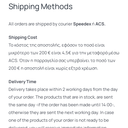
Shipping Methods
Printers
About us
All orders are shipped by courier
Speedex
ή
ACS.
Contact
Shipping Cost
Το κόστος της αποστολής, εφόσον το ποσό είναι
μικρότερο των 200 € είναι 4,5€ για την μεταφορά μέσω
ACS. Όταν η παρραγελία σας υπερβαίνει το ποσό των
200 € η αποστολή είναι χωρίς εξτρά χρέωση.
Απολύτως
Απαραίτητα
Delivery Time
Τα απολύτως
Delivery takes place within 2 working days from the day
απαραίτητα
cookies
of your order. The products that are in stock, are sent
επιτρέπουν
the same day -if the order has been made until 14:00-,
βασικές
otherwise they are sent the next working day. In case
λειτουργίες του
one of the products of your order is not ready to be
ιστότοπου,
όπως τη
delivered, you will receive immediate information.