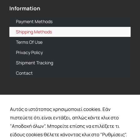
Information
Payment Methods
Shipping Methods
Terms Of Use
Privacy Policy
Shipment Tracking
Contact
Official Dealer
Αυτός ο ιστότοπος χρησιμοποιεί cookies. Εάν
πιστεύετε ότι είναι εντάξει, απλώς κάντε κλικ στο
"Αποδοχή όλων". Μπορείτε επίσης να επιλέξετε τι
Payment with
είδους cookies θέλετε κάνοντας κλικ στο "Ρυθμίσεις".