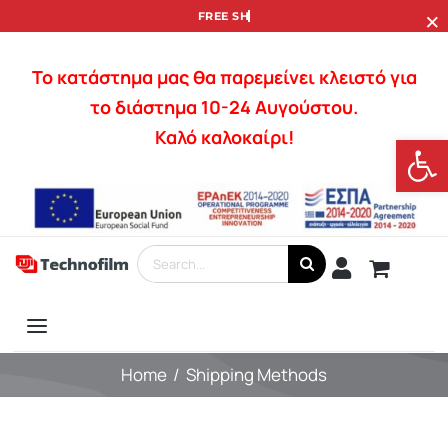
×
Skip
to
content
Το κατάστημα μας θα παρεμείνει κλειστό για
το διάστημα 10-24 Αυγούστου.
Καλό καλοκαίρι!
Open
Search
for:
Toggle
Services
Navigation
Home
Shipping Methods
Photography
Lenses